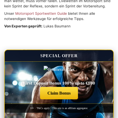
man wettet, muss vorher fallen. Livewetten im Motorsport sind
kein Sprint der Reflexe, sondern ein Sprint der Vorbereitung.
Unser
Motorsport Sportwetten Guide
bietet Ihnen alle
notwendigen Werkzeuge für erfolgreiche Tipps.
Von Experten geprüft:
Lukas Baumann
SPECIAL OFFER
First Deposit Bonus 100% up to €100
Claim Bonus
18+ · T&Cs apply · This site is an affiliate aggregator.