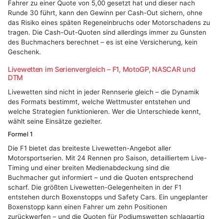
Fahrer zu einer Quote von 5,00 gesetzt hat und dieser nach
Runde 30 führt, kann den Gewinn per Cash-Out sichern, ohne
das Risiko eines späten Regeneinbruchs oder Motorschadens zu
tragen. Die Cash-Out-Quoten sind allerdings immer zu Gunsten
des Buchmachers berechnet – es ist eine Versicherung, kein
Geschenk.
Livewetten im Serienvergleich – F1, MotoGP, NASCAR und
DTM
Livewetten sind nicht in jeder Rennserie gleich – die Dynamik
des Formats bestimmt, welche Wettmuster entstehen und
welche Strategien funktionieren. Wer die Unterschiede kennt,
wählt seine Einsätze gezielter.
Formel 1
Die F1 bietet das breiteste Livewetten-Angebot aller
Motorsportserien. Mit 24 Rennen pro Saison, detailliertem Live-
Timing und einer breiten Medienabdeckung sind die
Buchmacher gut informiert – und die Quoten entsprechend
scharf. Die größten Livewetten-Gelegenheiten in der F1
entstehen durch Boxenstopps und Safety Cars. Ein ungeplanter
Boxenstopp kann einen Fahrer um zehn Positionen
zurückwerfen – und die Quoten für Podiumswetten schlagartig