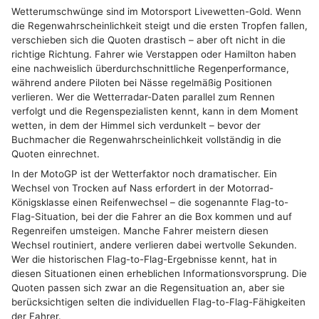
Wetterumschwünge sind im Motorsport Livewetten-Gold. Wenn
die Regenwahrscheinlichkeit steigt und die ersten Tropfen fallen,
verschieben sich die Quoten drastisch – aber oft nicht in die
richtige Richtung. Fahrer wie Verstappen oder Hamilton haben
eine nachweislich überdurchschnittliche Regenperformance,
während andere Piloten bei Nässe regelmäßig Positionen
verlieren. Wer die Wetterradar-Daten parallel zum Rennen
verfolgt und die Regenspezialisten kennt, kann in dem Moment
wetten, in dem der Himmel sich verdunkelt – bevor der
Buchmacher die Regenwahrscheinlichkeit vollständig in die
Quoten einrechnet.
In der MotoGP ist der Wetterfaktor noch dramatischer. Ein
Wechsel von Trocken auf Nass erfordert in der Motorrad-
Königsklasse einen Reifenwechsel – die sogenannte Flag-to-
Flag-Situation, bei der die Fahrer an die Box kommen und auf
Regenreifen umsteigen. Manche Fahrer meistern diesen
Wechsel routiniert, andere verlieren dabei wertvolle Sekunden.
Wer die historischen Flag-to-Flag-Ergebnisse kennt, hat in
diesen Situationen einen erheblichen Informationsvorsprung. Die
Quoten passen sich zwar an die Regensituation an, aber sie
berücksichtigen selten die individuellen Flag-to-Flag-Fähigkeiten
der Fahrer.