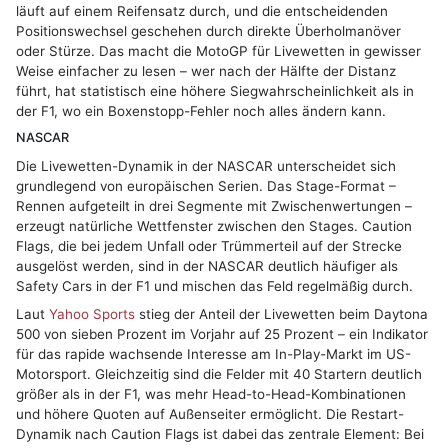
läuft auf einem Reifensatz durch, und die entscheidenden
Positionswechsel geschehen durch direkte Überholmanöver
oder Stürze. Das macht die MotoGP für Livewetten in gewisser
Weise einfacher zu lesen – wer nach der Hälfte der Distanz
führt, hat statistisch eine höhere Siegwahrscheinlichkeit als in
der F1, wo ein Boxenstopp-Fehler noch alles ändern kann.
NASCAR
Die Livewetten-Dynamik in der NASCAR unterscheidet sich
grundlegend von europäischen Serien. Das Stage-Format –
Rennen aufgeteilt in drei Segmente mit Zwischenwertungen –
erzeugt natürliche Wettfenster zwischen den Stages. Caution
Flags, die bei jedem Unfall oder Trümmerteil auf der Strecke
ausgelöst werden, sind in der NASCAR deutlich häufiger als
Safety Cars in der F1 und mischen das Feld regelmäßig durch.
Laut
Yahoo Sports
stieg der Anteil der Livewetten beim Daytona
500 von sieben Prozent im Vorjahr auf 25 Prozent – ein Indikator
für das rapide wachsende Interesse am In-Play-Markt im US-
Motorsport. Gleichzeitig sind die Felder mit 40 Startern deutlich
größer als in der F1, was mehr Head-to-Head-Kombinationen
und höhere Quoten auf Außenseiter ermöglicht. Die Restart-
Dynamik nach Caution Flags ist dabei das zentrale Element: Bei