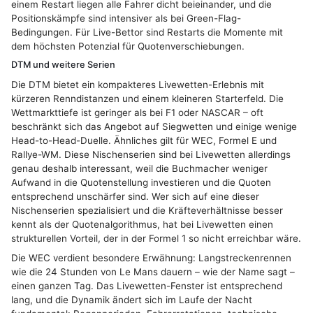
einem Restart liegen alle Fahrer dicht beieinander, und die
Positionskämpfe sind intensiver als bei Green-Flag-
Bedingungen. Für Live-Bettor sind Restarts die Momente mit
dem höchsten Potenzial für Quotenverschiebungen.
DTM und weitere Serien
Die DTM bietet ein kompakteres Livewetten-Erlebnis mit
kürzeren Renndistanzen und einem kleineren Starterfeld. Die
Wettmarkttiefe ist geringer als bei F1 oder NASCAR – oft
beschränkt sich das Angebot auf Siegwetten und einige wenige
Head-to-Head-Duelle. Ähnliches gilt für WEC, Formel E und
Rallye-WM. Diese Nischenserien sind bei Livewetten allerdings
genau deshalb interessant, weil die Buchmacher weniger
Aufwand in die Quotenstellung investieren und die Quoten
entsprechend unschärfer sind. Wer sich auf eine dieser
Nischenserien spezialisiert und die Kräfteverhältnisse besser
kennt als der Quotenalgorithmus, hat bei Livewetten einen
strukturellen Vorteil, der in der Formel 1 so nicht erreichbar wäre.
Die WEC verdient besondere Erwähnung: Langstreckenrennen
wie die 24 Stunden von Le Mans dauern – wie der Name sagt –
einen ganzen Tag. Das Livewetten-Fenster ist entsprechend
lang, und die Dynamik ändert sich im Laufe der Nacht