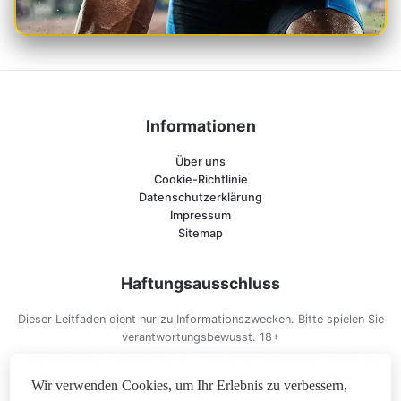
Informationen
Über uns
Cookie-Richtlinie
Datenschutzerklärung
Impressum
Sitemap
Haftungsausschluss
Dieser Leitfaden dient nur zu Informationszwecken. Bitte spielen Sie
verantwortungsbewusst. 18+
Wir verwenden Cookies, um Ihr Erlebnis zu verbessern. Durch die
weitere Nutzung der Website stimmen Sie
unserer Richtlinie
zu.
Wir verwenden Cookies, um Ihr Erlebnis zu verbessern,