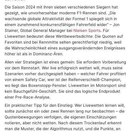
Die Saison 2024 mit ihren sieben verschiedenen Siegern hat
gezeigt, wie unvorhersehbar moderne F1-Rennen sind. „Die
wachsende globale Attraktivität der Formel 1 spiegelt sich in
einem zunehmend konkurrenzfähigen Fahrerfeld wider“ – Jon
Stainer, Global General Manager bei
Nielsen Sports
. Für
Livewetten bedeutet diese Wettbewerbsdichte: Die Quoten auf
Favoriten sind bei Rennmitte selten gerechtfertigt niedrig, weil
die Wahrscheinlichkeit eines ausgangsverändernden Ereignisses
höher ist als in Dominanz-Ären.
Allen vier Strategien ist eines gemein: Sie erfordern Vorbereitung
vor dem Rennstart. Wer live erfolgreich wetten will, muss seine
Szenarien vorher durchgespielt haben – welcher Fahrer profitiert
von einem Safety Car, wer ist der Reifenverschleiß-Champion,
wo liegt das Boxenstopp-Fenster. Livewetten im Motorsport sind
kein Bauchgefühl-Geschäft. Sie sind das logische Endprodukt
einer Pre-Race-Analyse.
Ein praktischer Tipp für den Einstieg: Wer Livewetten lernen will,
sollte zunächst ein oder zwei Rennen lang nur beobachten – die
Quotenbewegungen verfolgen, die eigenen Einschätzungen
notieren, aber nicht wetten. Nach diesem Trockenlauf erkennt
man die Muster, die der Algorithmus nutzt, und die Punkte, an