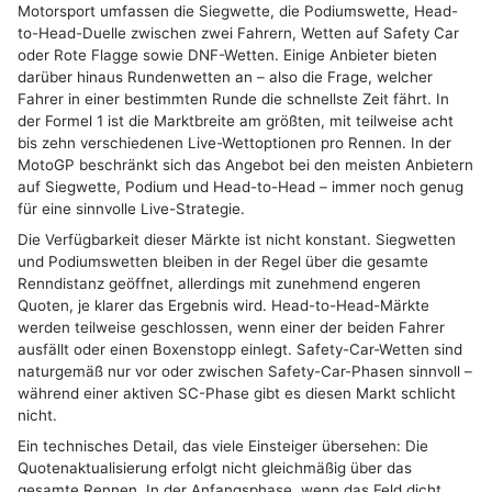
Motorsport umfassen die Siegwette, die Podiumswette, Head-
to-Head-Duelle zwischen zwei Fahrern, Wetten auf Safety Car
oder Rote Flagge sowie DNF-Wetten. Einige Anbieter bieten
darüber hinaus Rundenwetten an – also die Frage, welcher
Fahrer in einer bestimmten Runde die schnellste Zeit fährt. In
der Formel 1 ist die Marktbreite am größten, mit teilweise acht
bis zehn verschiedenen Live-Wettoptionen pro Rennen. In der
MotoGP beschränkt sich das Angebot bei den meisten Anbietern
auf Siegwette, Podium und Head-to-Head – immer noch genug
für eine sinnvolle Live-Strategie.
Die Verfügbarkeit dieser Märkte ist nicht konstant. Siegwetten
und Podiumswetten bleiben in der Regel über die gesamte
Renndistanz geöffnet, allerdings mit zunehmend engeren
Quoten, je klarer das Ergebnis wird. Head-to-Head-Märkte
werden teilweise geschlossen, wenn einer der beiden Fahrer
ausfällt oder einen Boxenstopp einlegt. Safety-Car-Wetten sind
naturgemäß nur vor oder zwischen Safety-Car-Phasen sinnvoll –
während einer aktiven SC-Phase gibt es diesen Markt schlicht
nicht.
Ein technisches Detail, das viele Einsteiger übersehen: Die
Quotenaktualisierung erfolgt nicht gleichmäßig über das
gesamte Rennen. In der Anfangsphase, wenn das Feld dicht