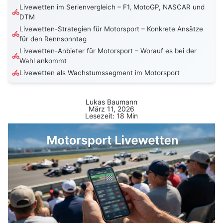
Livewetten im Serienvergleich – F1, MotoGP, NASCAR und
DTM
Livewetten-Strategien für Motorsport – Konkrete Ansätze
für den Rennsonntag
Livewetten-Anbieter für Motorsport – Worauf es bei der
Wahl ankommt
Livewetten als Wachstumssegment im Motorsport
Lukas Baumann
März 11, 2026
Lesezeit: 18 Min