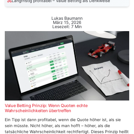
Langfristig profitabel – Value Betting als Denkweise
Lukas Baumann
März 15, 2026
Lesezeit: 7 Min
Value Betting Prinzip: Wenn Quoten echte
Wahrscheinlichkeiten übertreffen
Ein Tipp ist dann profitabel, wenn die Quote höher ist, als sie
sein müsste. Nicht höher, als man hofft – höher, als die
tatsächliche Wahrscheinlichkeit rechtfertigt. Dieses Prinzip heißt