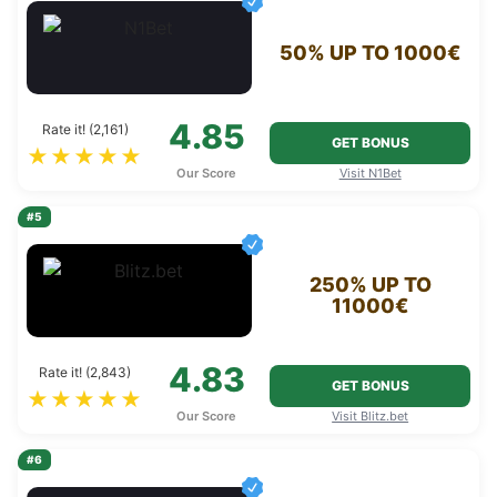
50% UP TO 1000€
4.85
Rate it! (2,161)
GET BONUS
★★★★★
Our Score
Visit N1Bet
#5
250% UP TO
11000€
4.83
Rate it! (2,843)
GET BONUS
★★★★★
Our Score
Visit Blitz.bet
#6