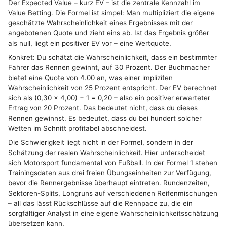
Der Expected Value – kurz EV – ist die zentrale Kennzahl im
Value Betting. Die Formel ist simpel: Man multipliziert die eigene
geschätzte Wahrscheinlichkeit eines Ergebnisses mit der
angebotenen Quote und zieht eins ab. Ist das Ergebnis größer
als null, liegt ein positiver EV vor – eine Wertquote.
Konkret: Du schätzt die Wahrscheinlichkeit, dass ein bestimmter
Fahrer das Rennen gewinnt, auf 30 Prozent. Der Buchmacher
bietet eine Quote von 4.00 an, was einer impliziten
Wahrscheinlichkeit von 25 Prozent entspricht. Der EV berechnet
sich als (0,30 × 4,00) − 1 = 0,20 – also ein positiver erwarteter
Ertrag von 20 Prozent. Das bedeutet nicht, dass du dieses
Rennen gewinnst. Es bedeutet, dass du bei hundert solcher
Wetten im Schnitt profitabel abschneidest.
Die Schwierigkeit liegt nicht in der Formel, sondern in der
Schätzung der realen Wahrscheinlichkeit. Hier unterscheidet
sich Motorsport fundamental von Fußball. In der Formel 1 stehen
Trainingsdaten aus drei freien Übungseinheiten zur Verfügung,
bevor die Rennergebnisse überhaupt eintreten. Rundenzeiten,
Sektoren-Splits, Longruns auf verschiedenen Reifenmischungen
– all das lässt Rückschlüsse auf die Rennpace zu, die ein
sorgfältiger Analyst in eine eigene Wahrscheinlichkeitsschätzung
übersetzen kann.