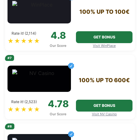
100% UP TO 100€
4.8
Rate it! (2,114)
GET BONUS
★★★★★
Our Score
Visit WinPlace
#7
100% UP TO 600€
4.78
Rate it! (2,523)
GET BONUS
★★★★★
Our Score
Visit NV Casino
#8