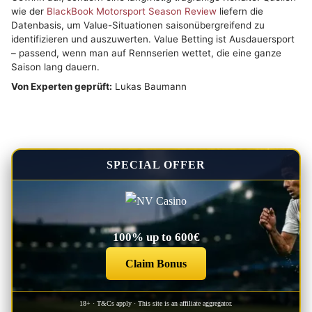
wie der
BlackBook Motorsport Season Review
liefern die
Datenbasis, um Value-Situationen saisonübergreifend zu
identifizieren und auszuwerten. Value Betting ist Ausdauersport
– passend, wenn man auf Rennserien wettet, die eine ganze
Saison lang dauern.
Von Experten geprüft:
Lukas Baumann
SPECIAL OFFER
100% up to 600€
Claim Bonus
18+ · T&Cs apply · This site is an affiliate aggregator.