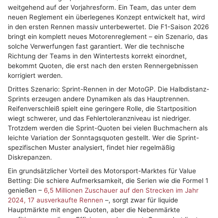
weitgehend auf der Vorjahresform. Ein Team, das unter dem
neuen Reglement ein überlegenes Konzept entwickelt hat, wird
in den ersten Rennen massiv unterbewertet. Die F1-Saison 2026
bringt ein komplett neues Motorenreglement – ein Szenario, das
solche Verwerfungen fast garantiert. Wer die technische
Richtung der Teams in den Wintertests korrekt einordnet,
bekommt Quoten, die erst nach den ersten Rennergebnissen
korrigiert werden.
Drittes Szenario: Sprint-Rennen in der MotoGP. Die Halbdistanz-
Sprints erzeugen andere Dynamiken als das Hauptrennen.
Reifenverschleiß spielt eine geringere Rolle, die Startposition
wiegt schwerer, und das Fehlertoleranzniveau ist niedriger.
Trotzdem werden die Sprint-Quoten bei vielen Buchmachern als
leichte Variation der Sonntagsquoten gestellt. Wer die Sprint-
spezifischen Muster analysiert, findet hier regelmäßig
Diskrepanzen.
Ein grundsätzlicher Vorteil des Motorsport-Marktes für Value
Betting: Die schiere Aufmerksamkeit, die Serien wie die Formel 1
genießen –
6,5 Millionen Zuschauer auf den Strecken im Jahr
2024, 17 ausverkaufte Rennen
–, sorgt zwar für liquide
Hauptmärkte mit engen Quoten, aber die Nebenmärkte