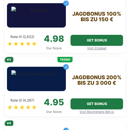
JAGDBONUS 100%
BIS ZU 150 €
4.98
Rate it! (2,632)
GET BONUS
★★★★★
Our Score
Visit Zotabet
#3
TREND
JAGDBONUS 200%
BIS ZU 3 000 €
4.95
Rate it! (4,267)
GET BONUS
★★★★★
Our Score
Visit Boomerang Bet.io
#4