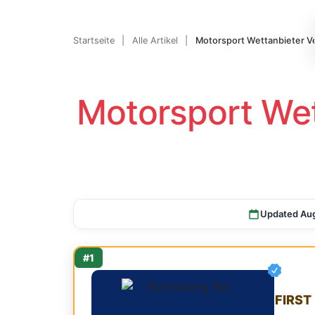
Startseite
|
Alle Artikel
|
Motorsport Wettanbieter V
Motorsport Wet
Updated Au
#1
FIRST