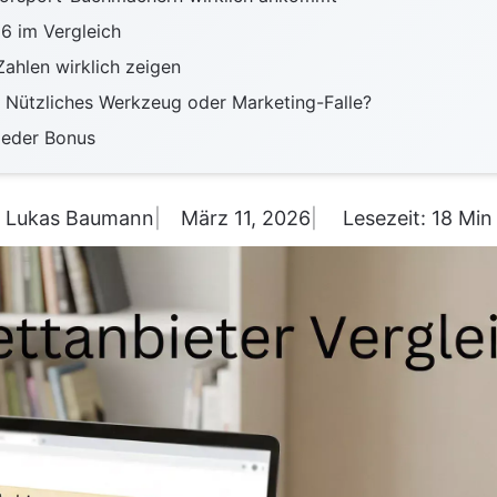
6 im Vergleich
Zahlen wirklich zeigen
Nützliches Werkzeug oder Marketing-Falle?
jeder Bonus
Lukas Baumann
März 11, 2026
Lesezeit: 18 Min