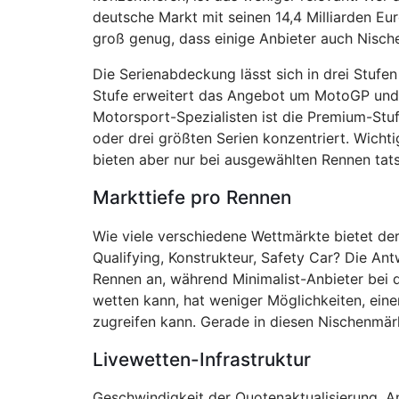
deutsche Markt mit seinen 14,4 Milliarden Eur
groß genug, dass einige Anbieter auch Nisch
Die Serienabdeckung lässt sich in drei Stufen
Stufe erweitert das Angebot um MotoGP und 
Motorsport-Spezialisten ist die Premium-Stufe
oder drei größten Serien konzentriert. Wichti
bieten aber nur bei ausgewählten Rennen tat
Markttiefe pro Rennen
Wie viele verschiedene Wettmärkte bietet de
Qualifying, Konstrukteur, Safety Car? Die Ant
Rennen an, während Minimalist-Anbieter bei dr
wetten kann, hat weniger Möglichkeiten, ein
zugreifen kann. Gerade in diesen Nischenmär
Livewetten-Infrastruktur
Geschwindigkeit der Quotenaktualisierung, A