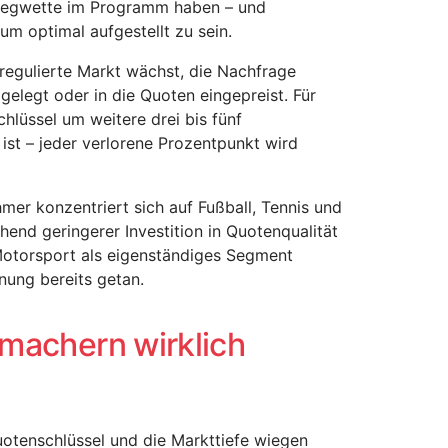
Siegwette im Programm haben – und
m optimal aufgestellt zu sein.
regulierte Markt wächst, die Nachfrage
elegt oder in die Quoten eingepreist. Für
hlüssel um weitere drei bis fünf
ist – jeder verlorene Prozentpunkt wird
mer konzentriert sich auf Fußball, Tennis und
nd geringerer Investition in Quotenqualität
 Motorsport als eigenständiges Segment
nung bereits getan.
machern wirklich
Quotenschlüssel und die Markttiefe wiegen