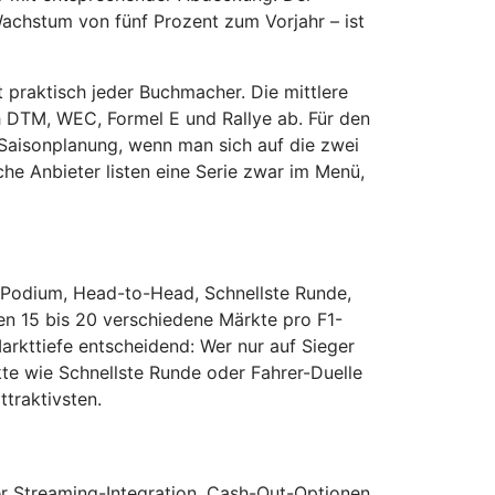
achstum von fünf Prozent zum Vorjahr – ist
et praktisch jeder Buchmacher. Die mittlere
 DTM, WEC, Formel E und Rallye ab. Für den
de Saisonplanung, wenn man sich auf die zwei
che Anbieter listen eine Serie zwar im Menü,
h Podium, Head-to-Head, Schnellste Runde,
ten 15 bis 20 verschiedene Märkte pro F1-
Markttiefe entscheidend: Wer nur auf Sieger
te wie Schnellste Runde oder Fahrer-Duelle
traktivsten.
r Streaming-Integration, Cash-Out-Optionen.