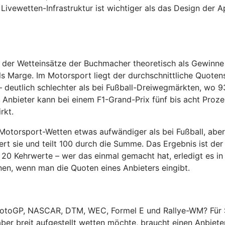
ivewetten-Infrastruktur ist wichtiger als das Design der Ap
t der Wetteinsätze der Buchmacher theoretisch als Gewinne
ls Marge. Im Motorsport liegt der durchschnittliche Quoten
deutlich schlechter als bei Fußball-Dreiwegmärkten, wo 93 
nbieter kann bei einem F1-Grand-Prix fünf bis acht Proze
rkt.
 Motorsport-Wetten etwas aufwändiger als bei Fußball, abe
rt sie und teilt 100 durch die Summe. Das Ergebnis ist der
20 Kehrwerte – wer das einmal gemacht hat, erledigt es in
en, wenn man die Quoten eines Anbieters eingibt.
 MotoGP, NASCAR, DTM, WEC, Formel E und Rallye-WM? Für Spe
 aber breit aufgestellt wetten möchte, braucht einen Anbie