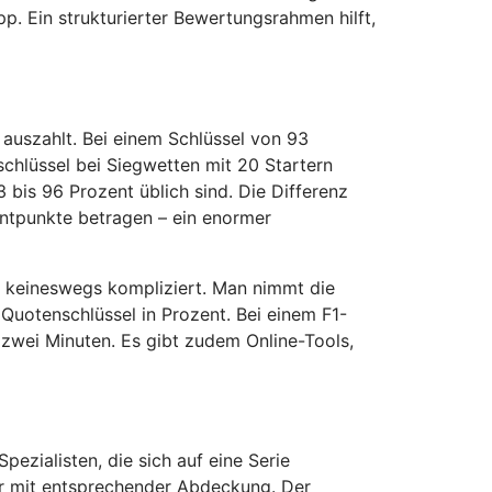
p. Ein strukturierter Bewertungsrahmen hilft,
 auszahlt. Bei einem Schlüssel von 93
schlüssel bei Siegwetten mit 20 Startern
bis 96 Prozent üblich sind. Die Differenz
ntpunkte betragen – ein enormer
r keineswegs kompliziert. Man nimmt die
 Quotenschlüssel in Prozent. Bei einem F1-
 zwei Minuten. Es gibt zudem Online-Tools,
zialisten, die sich auf eine Serie
ter mit entsprechender Abdeckung. Der