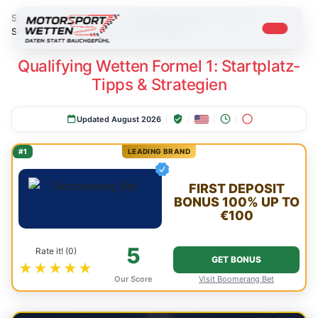
Startseite
|
Alle Artikel
|
Qualifying Wetten Formel 1 –
Startplatz-Tipps, Formate und Strategien
Qualifying Wetten Formel 1: Startplatz-
Tipps & Strategien
Updated August 2026
#1
LEADING BRAND
FIRST DEPOSIT
BONUS 100% UP TO
€100
5
Rate it! (0)
GET BONUS
★★★★★
Our Score
Visit Boomerang Bet