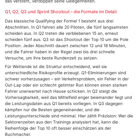
das versteht, verdoppelt seine Gelegenheiten.
Q1, Q2, Q3 und Sprint Shootout – die Formate im Detail
Das klassische Qualifying der Formel 1 besteht aus drei
Abschnitten. In Q1 fahren alle 20 Piloten, die fünf langsamsten
scheiden aus. In Q2 treten die verbliebenen 15 an, erneut
scheiden fünf aus. Q3 ist das Shootout der Top 10 um die Pole
Position. Jeder Abschnitt dauert zwischen 12 und 18 Minuten,
und die Fahrer haben in der Regel zwei bis drei schnelle
Versuche, um ihre beste Rundenzeit zu setzen.
Für Wettende ist die Struktur entscheidend, weil sie
unterschiedliche Risikoprofile erzeugt. Q1-Eliminierungen sind
schwer vorherzusagen – ein Verkehrsproblem, ein Fehler in der
Out-Lap oder ein schlecht getimter Run können einen starken
Fahrer unerwartet nach Hause schicken. In Q2 steigt die
Vorhersagbarkeit, weil das Mittelfeld enger beieinander liegt und
die Leistungsdaten aus Q1 bereits vorliegen. In Q3 dagegen
kämpfen nur die Besten gegeneinander, und die
Leistungsunterschiede sind minimal. Hier zählt Präzision: Wer die
Sektorenzeiten aus den Trainings analysiert hat, kann die
Reihenfolge der Top 10 oft besser einschätzen als der
Buchmacher.