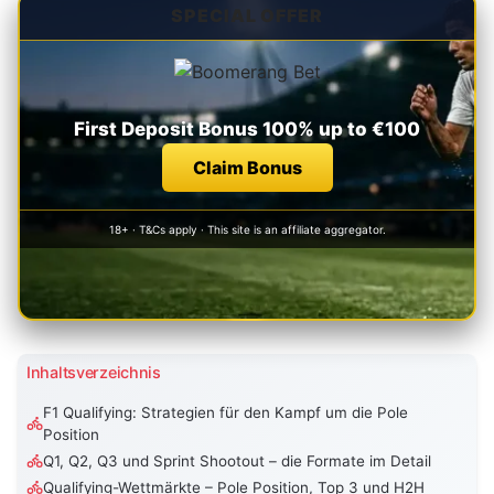
SPECIAL OFFER
First Deposit Bonus 100% up to €100
Claim Bonus
18+ · T&Cs apply · This site is an affiliate aggregator.
Inhaltsverzeichnis
F1 Qualifying: Strategien für den Kampf um die Pole
Position
Q1, Q2, Q3 und Sprint Shootout – die Formate im Detail
Qualifying-Wettmärkte – Pole Position, Top 3 und H2H