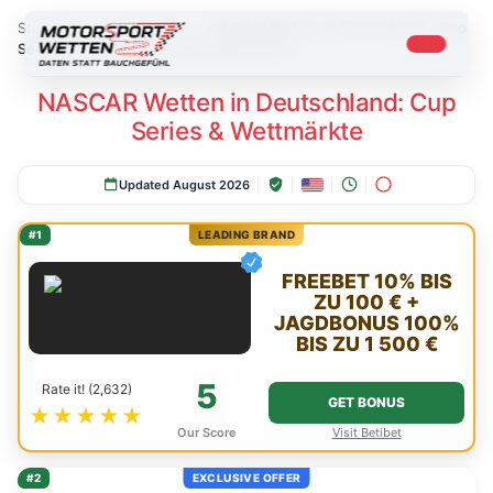
Startseite
|
Alle Artikel
|
NASCAR Wetten in Deutschland – Cup
Series, Wettmärkte und Besonderheiten
NASCAR Wetten in Deutschland: Cup
Series & Wettmärkte
Updated August 2026
#1
LEADING BRAND
FREEBET 10% BIS
ZU 100 € +
JAGDBONUS 100%
BIS ZU 1 500 €
5
Rate it! (2,632)
GET BONUS
★★★★★
Our Score
Visit Betibet
#2
EXCLUSIVE OFFER