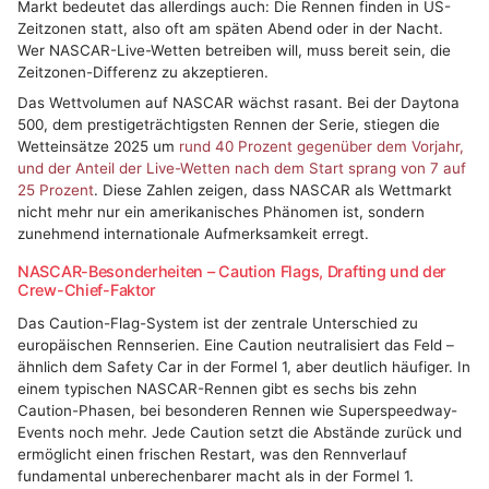
Markt bedeutet das allerdings auch: Die Rennen finden in US-
Zeitzonen statt, also oft am späten Abend oder in der Nacht.
Wer NASCAR-Live-Wetten betreiben will, muss bereit sein, die
Zeitzonen-Differenz zu akzeptieren.
Das Wettvolumen auf NASCAR wächst rasant. Bei der Daytona
500, dem prestigeträchtigsten Rennen der Serie, stiegen die
Wetteinsätze 2025 um
rund 40 Prozent gegenüber dem Vorjahr,
und der Anteil der Live-Wetten nach dem Start sprang von 7 auf
25 Prozent
. Diese Zahlen zeigen, dass NASCAR als Wettmarkt
nicht mehr nur ein amerikanisches Phänomen ist, sondern
zunehmend internationale Aufmerksamkeit erregt.
NASCAR-Besonderheiten – Caution Flags, Drafting und der
Crew-Chief-Faktor
Das Caution-Flag-System ist der zentrale Unterschied zu
europäischen Rennserien. Eine Caution neutralisiert das Feld –
ähnlich dem Safety Car in der Formel 1, aber deutlich häufiger. In
einem typischen NASCAR-Rennen gibt es sechs bis zehn
Caution-Phasen, bei besonderen Rennen wie Superspeedway-
Events noch mehr. Jede Caution setzt die Abstände zurück und
ermöglicht einen frischen Restart, was den Rennverlauf
fundamental unberechenbarer macht als in der Formel 1.