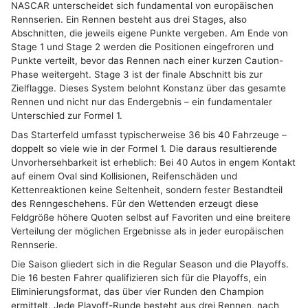
NASCAR unterscheidet sich fundamental von europäischen
Rennserien. Ein Rennen besteht aus drei Stages, also
Abschnitten, die jeweils eigene Punkte vergeben. Am Ende von
Stage 1 und Stage 2 werden die Positionen eingefroren und
Punkte verteilt, bevor das Rennen nach einer kurzen Caution-
Phase weitergeht. Stage 3 ist der finale Abschnitt bis zur
Zielflagge. Dieses System belohnt Konstanz über das gesamte
Rennen und nicht nur das Endergebnis – ein fundamentaler
Unterschied zur Formel 1.
Das Starterfeld umfasst typischerweise 36 bis 40 Fahrzeuge –
doppelt so viele wie in der Formel 1. Die daraus resultierende
Unvorhersehbarkeit ist erheblich: Bei 40 Autos in engem Kontakt
auf einem Oval sind Kollisionen, Reifenschäden und
Kettenreaktionen keine Seltenheit, sondern fester Bestandteil
des Renngeschehens. Für den Wettenden erzeugt diese
Feldgröße höhere Quoten selbst auf Favoriten und eine breitere
Verteilung der möglichen Ergebnisse als in jeder europäischen
Rennserie.
Die Saison gliedert sich in die Regular Season und die Playoffs.
Die 16 besten Fahrer qualifizieren sich für die Playoffs, ein
Eliminierungsformat, das über vier Runden den Champion
ermittelt. Jede Playoff-Runde besteht aus drei Rennen, nach