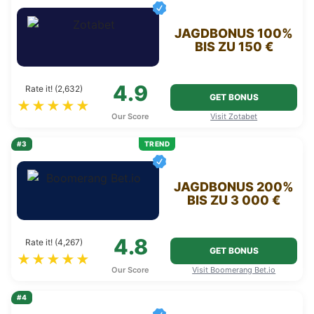
JAGDBONUS 100%
BIS ZU 150 €
4.9
Rate it! (2,632)
GET BONUS
★★★★★
Our Score
Visit Zotabet
#3
TREND
JAGDBONUS 200%
BIS ZU 3 000 €
4.8
Rate it! (4,267)
GET BONUS
★★★★★
Our Score
Visit Boomerang Bet.io
#4