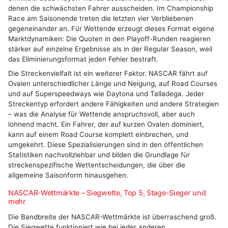
denen die schwächsten Fahrer ausscheiden. Im Championship
Race am Saisonende treten die letzten vier Verbliebenen
gegeneinander an. Für Wettende erzeugt dieses Format eigene
Marktdynamiken: Die Quoten in den Playoff-Runden reagieren
stärker auf einzelne Ergebnisse als in der Regular Season, weil
das Eliminierungsformat jeden Fehler bestraft.
Die Streckenvielfalt ist ein weiterer Faktor. NASCAR fährt auf
Ovalen unterschiedlicher Länge und Neigung, auf Road Courses
und auf Superspeedways wie Daytona und Talladega. Jeder
Streckentyp erfordert andere Fähigkeiten und andere Strategien
– was die Analyse für Wettende anspruchsvoll, aber auch
lohnend macht. Ein Fahrer, der auf kurzen Ovalen dominiert,
kann auf einem Road Course komplett einbrechen, und
umgekehrt. Diese Spezialisierungen sind in den öffentlichen
Statistiken nachvollziehbar und bilden die Grundlage für
streckenspezifische Wettentscheidungen, die über die
allgemeine Saisonform hinausgehen.
NASCAR-Wettmärkte – Siegwette, Top 5, Stage-Sieger und
mehr
Die Bandbreite der NASCAR-Wettmärkte ist überraschend groß.
Die Siegwette funktioniert wie bei jeder anderen