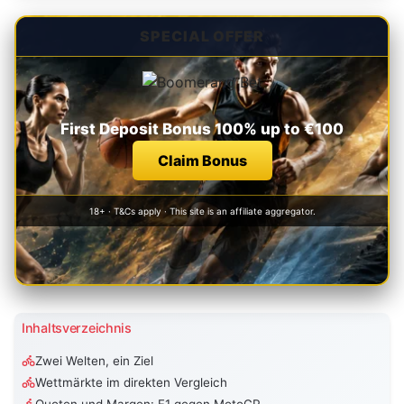
SPECIAL OFFER
First Deposit Bonus 100% up to €100
Claim Bonus
18+ · T&Cs apply · This site is an affiliate aggregator.
Inhaltsverzeichnis
Zwei Welten, ein Ziel
Wettmärkte im direkten Vergleich
Quoten und Margen: F1 gegen MotoGP