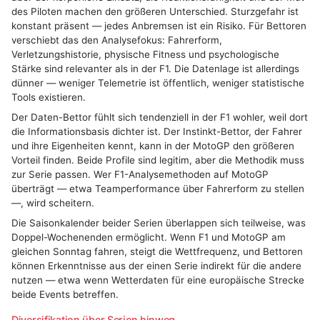
des Piloten machen den größeren Unterschied. Sturzgefahr ist
konstant präsent — jedes Anbremsen ist ein Risiko. Für Bettoren
verschiebt das den Analysefokus: Fahrerform,
Verletzungshistorie, physische Fitness und psychologische
Stärke sind relevanter als in der F1. Die Datenlage ist allerdings
dünner — weniger Telemetrie ist öffentlich, weniger statistische
Tools existieren.
Der Daten-Bettor fühlt sich tendenziell in der F1 wohler, weil dort
die Informationsbasis dichter ist. Der Instinkt-Bettor, der Fahrer
und ihre Eigenheiten kennt, kann in der MotoGP den größeren
Vorteil finden. Beide Profile sind legitim, aber die Methodik muss
zur Serie passen. Wer F1-Analysemethoden auf MotoGP
überträgt — etwa Teamperformance über Fahrerform zu stellen
—, wird scheitern.
Die Saisonkalender beider Serien überlappen sich teilweise, was
Doppel-Wochenenden ermöglicht. Wenn F1 und MotoGP am
gleichen Sonntag fahren, steigt die Wettfrequenz, und Bettoren
können Erkenntnisse aus der einen Serie indirekt für die andere
nutzen — etwa wenn Wetterdaten für eine europäische Strecke
beide Events betreffen.
Diversifikation über Serien hinweg