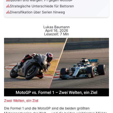
Strategische Unterschiede für Bettoren
Diversifikation über Serien hinweg
Lukas Baumann
April 16, 2026
Lesezeit: 7 Min
Zwei Welten, ein Ziel
Die Formel 1 und die MotoGP sind die beiden größten