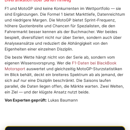
F1 und MotoGP sind keine Konkurrenten im Wettportfolio — sie
sind Ergänzungen. Die Formel 1 bietet Markttiefe, Datenreichtum
und niedrigere Margen. Die MotoGP bietet Sprint-Frequenz,
höhere Quotenbreite und Chancen für Spezialisten, die den
Fahrermarkt besser kennen als der Buchmacher. Wer beides
bespielt, diversifiziert nicht nur über Serien, sondern auch über
Analyseansätze und reduziert die Abhängigkeit von den
Eigenheiten einer einzelnen Disziplin.
Die beste Wette hängt nicht von der Serie ab, sondern vom
eigenen Wissensvorsprung. Wer die
F1-Daten bei BlackBook
Motorsport
auswertet und gleichzeitig MotoGP-Sturzstatistiken
im Blick behält, deckt ein breiteres Spektrum ab als jemand, der
sich auf nur eine Disziplin beschränkt. Die Saisons laufen
parallel, die Daten liegen offen, die Märkte warten. Zwei Welten,
ein Ziel — und der klügste Ansatz nutzt beide.
Von Experten geprüft:
Lukas Baumann