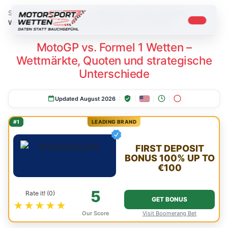
Startseite
|
Alle Artikel
|
MotoGP vs. Formel 1 Wetten –
Wettmärkte, Quoten und strategische Unterschiede
MotoGP vs. Formel 1 Wetten –
Wettmärkte, Quoten und strategische
Unterschiede
Updated August 2026
#1
LEADING BRAND
FIRST DEPOSIT
BONUS 100% UP TO
€100
5
Rate it! (0)
GET BONUS
★★★★★
Our Score
Visit Boomerang Bet