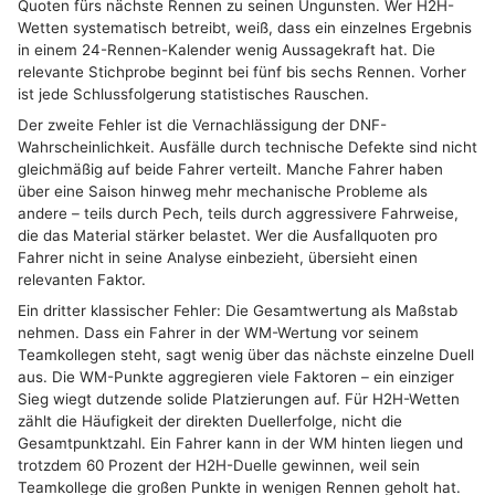
Quoten fürs nächste Rennen zu seinen Ungunsten. Wer H2H-
Wetten systematisch betreibt, weiß, dass ein einzelnes Ergebnis
in einem 24-Rennen-Kalender wenig Aussagekraft hat. Die
relevante Stichprobe beginnt bei fünf bis sechs Rennen. Vorher
ist jede Schlussfolgerung statistisches Rauschen.
Der zweite Fehler ist die Vernachlässigung der DNF-
Wahrscheinlichkeit. Ausfälle durch technische Defekte sind nicht
gleichmäßig auf beide Fahrer verteilt. Manche Fahrer haben
über eine Saison hinweg mehr mechanische Probleme als
andere – teils durch Pech, teils durch aggressivere Fahrweise,
die das Material stärker belastet. Wer die Ausfallquoten pro
Fahrer nicht in seine Analyse einbezieht, übersieht einen
relevanten Faktor.
Ein dritter klassischer Fehler: Die Gesamtwertung als Maßstab
nehmen. Dass ein Fahrer in der WM-Wertung vor seinem
Teamkollegen steht, sagt wenig über das nächste einzelne Duell
aus. Die WM-Punkte aggregieren viele Faktoren – ein einziger
Sieg wiegt dutzende solide Platzierungen auf. Für H2H-Wetten
zählt die Häufigkeit der direkten Duellerfolge, nicht die
Gesamtpunktzahl. Ein Fahrer kann in der WM hinten liegen und
trotzdem 60 Prozent der H2H-Duelle gewinnen, weil sein
Teamkollege die großen Punkte in wenigen Rennen geholt hat.