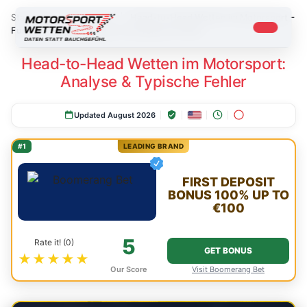
Startseite
|
Alle Artikel
|
Head-to-Head Wetten im Motorsport –
Funktionsweise, Analyse und typische Fehler
Head-to-Head Wetten im Motorsport:
Analyse & Typische Fehler
Updated August 2026
#1
LEADING BRAND
FIRST DEPOSIT
BONUS 100% UP TO
€100
5
Rate it! (0)
GET BONUS
★★★★★
Our Score
Visit Boomerang Bet