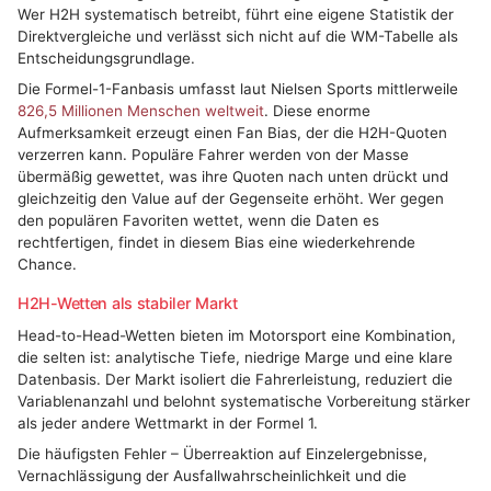
Wer H2H systematisch betreibt, führt eine eigene Statistik der
Direktvergleiche und verlässt sich nicht auf die WM-Tabelle als
Entscheidungsgrundlage.
Die Formel-1-Fanbasis umfasst laut Nielsen Sports mittlerweile
826,5 Millionen Menschen weltweit
. Diese enorme
Aufmerksamkeit erzeugt einen Fan Bias, der die H2H-Quoten
verzerren kann. Populäre Fahrer werden von der Masse
übermäßig gewettet, was ihre Quoten nach unten drückt und
gleichzeitig den Value auf der Gegenseite erhöht. Wer gegen
den populären Favoriten wettet, wenn die Daten es
rechtfertigen, findet in diesem Bias eine wiederkehrende
Chance.
H2H-Wetten als stabiler Markt
Head-to-Head-Wetten bieten im Motorsport eine Kombination,
die selten ist: analytische Tiefe, niedrige Marge und eine klare
Datenbasis. Der Markt isoliert die Fahrerleistung, reduziert die
Variablenanzahl und belohnt systematische Vorbereitung stärker
als jeder andere Wettmarkt in der Formel 1.
Die häufigsten Fehler – Überreaktion auf Einzelergebnisse,
Vernachlässigung der Ausfallwahrscheinlichkeit und die